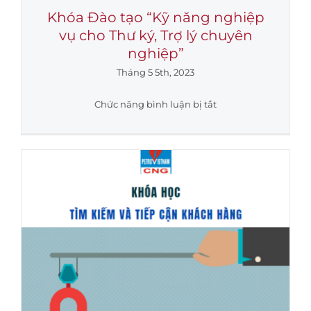
Sự kiện
Khóa Đào tạo “Kỹ năng nghiệp
vụ cho Thư ký, Trợ lý chuyên
nghiệp”
Tin tức
Tháng 5 5th, 2023
ở
Chức năng bình luận bị tắt
Khóa
Đào
tạo
“Kỹ
năng
nghiệp
vụ
cho
Thư
ký,
Trợ
lý