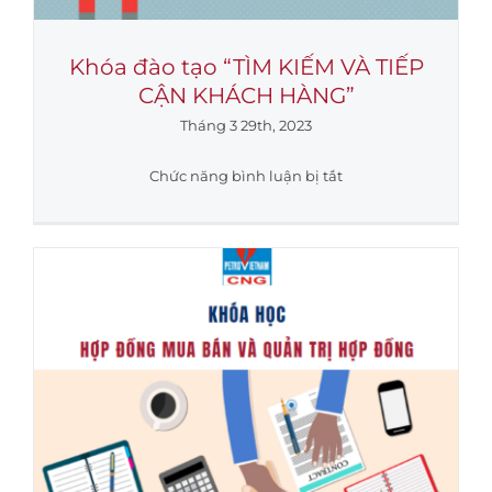
chuyên
nghiệp”
Khóa đào tạo “TÌM KIẾM VÀ TIẾP
CẬN KHÁCH HÀNG”
Tháng 3 29th, 2023
ở
Chức năng bình luận bị tắt
Khóa
đào
tạo
“TÌM
KIẾM
VÀ
TIẾP
CẬN
KHÁCH
HÀNG”