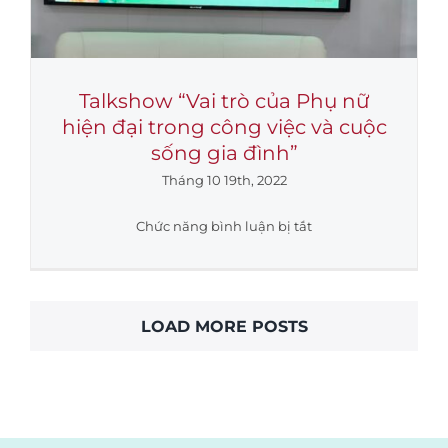
Talkshow “Vai trò của Phụ nữ
hiện đại trong công việc và cuộc
sống gia đình”
Tháng 10 19th, 2022
ở
Chức năng bình luận bị tắt
Talkshow
“Vai
trò
của
LOAD MORE POSTS
Phụ
nữ
hiện
đại
trong