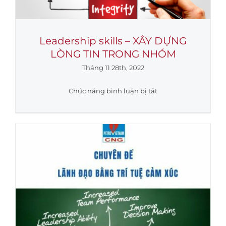
Leadership skills – XÂY DỰNG
LÒNG TIN TRONG NHÓM
Tháng 11 28th, 2022
ở
Chức năng bình luận bị tắt
Leadership
skills
–
XÂY
DỰNG
LÒNG
TIN
TRONG
NHÓM