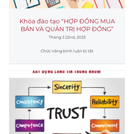
Khóa đào tạo “HỢP ĐỒNG MUA
BÁN VÀ QUẢN TRỊ HỢP ĐỒNG”
Tháng 3 22nd, 2023
ở
Chức năng bình luận bị tắt
Khóa
đào
tạo
“HỢP
ĐỒNG
MUA
BÁN
VÀ
QUẢN
TRỊ
HỢP
ĐỒNG”