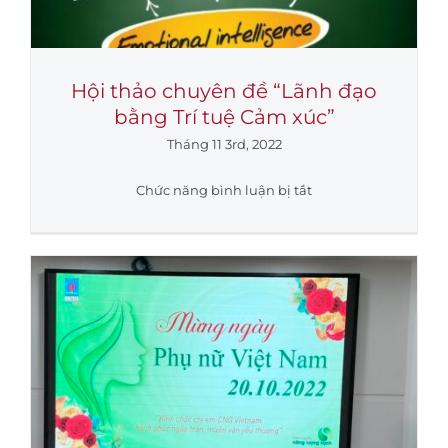
Hội thảo chuyên đề “Lãnh đạo
bằng Trí tuệ Cảm xúc”
Tháng 11 3rd, 2022
ở
Chức năng bình luận bị tắt
Hội
thảo
chuyên
đề
“Lãnh
đạo
bằng
Trí
tuệ
Cảm
xúc”