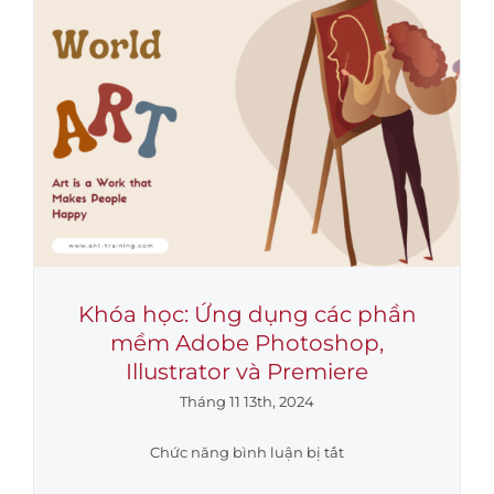
TRÌNH
HIỆU
QUẢ”
Tại
Công
ty
Cổ
phần
Phân
Bón
Dầu
Khí
Khóa học: Ứng dụng các phần
Cà
mềm Adobe Photoshop,
Mau
Illustrator và Premiere
Tháng 11 13th, 2024
ở
Chức năng bình luận bị tắt
Khóa