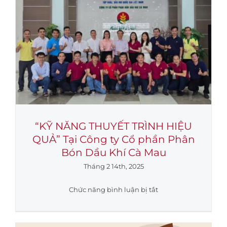
hành
trình
–
Chúc
mừng
Xuân
Ất
Tỵ
2025
“KỸ NĂNG THUYẾT TRÌNH HIỆU
QUẢ” Tại Công ty Cổ phần Phân
Bón Dầu Khí Cà Mau
Tháng 2 14th, 2025
ở
Chức năng bình luận bị tắt
“KỸ
NĂNG
THUYẾT