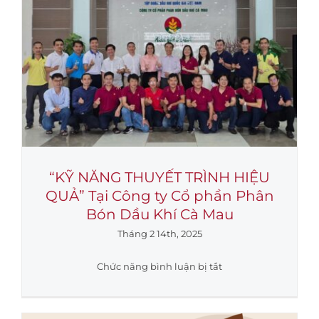
hành
trình
–
Chúc
mừng
Xuân
Ất
Tỵ
2025
“KỸ NĂNG THUYẾT TRÌNH HIỆU
QUẢ” Tại Công ty Cổ phần Phân
Bón Dầu Khí Cà Mau
Tháng 2 14th, 2025
ở
Chức năng bình luận bị tắt
“KỸ
NĂNG
THUYẾT