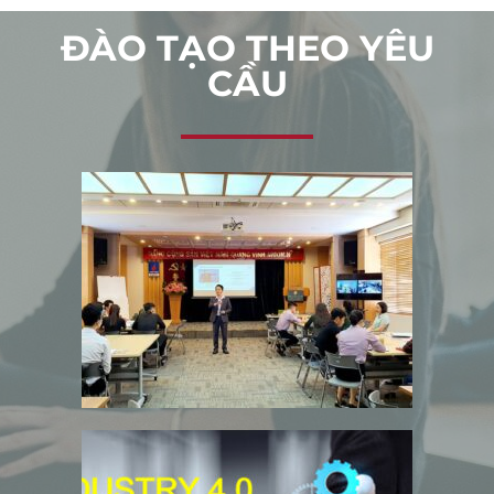
ĐÀO TẠO THEO YÊU
CẦU