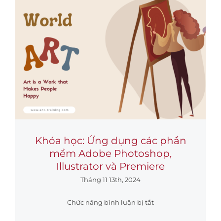
TRÌNH
HIỆU
QUẢ”
Tại
Công
ty
Cổ
phần
Phân
Bón
Dầu
Khí
Khóa học: Ứng dụng các phần
Cà
mềm Adobe Photoshop,
Mau
Illustrator và Premiere
Tháng 11 13th, 2024
ở
Chức năng bình luận bị tắt
Khóa