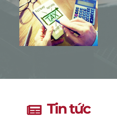
ó
Tin tức