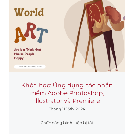
TRÌNH
HIỆU
QUẢ”
Tại
Công
ty
Cổ
phần
Phân
Bón
Dầu
Khí
Khóa học: Ứng dụng các phần
Cà
mềm Adobe Photoshop,
Mau
Illustrator và Premiere
Tháng 11 13th, 2024
ở
Chức năng bình luận bị tắt
Khóa