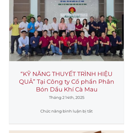
hành
trình
–
Chúc
mừng
Xuân
Ất
Tỵ
2025
“KỸ NĂNG THUYẾT TRÌNH HIỆU
QUẢ” Tại Công ty Cổ phần Phân
Bón Dầu Khí Cà Mau
Tháng 2 14th, 2025
ở
Chức năng bình luận bị tắt
“KỸ
NĂNG
THUYẾT