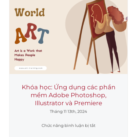
TRÌNH
HIỆU
QUẢ”
Tại
Công
ty
Cổ
phần
Phân
Bón
Dầu
Khí
Khóa học: Ứng dụng các phần
Cà
mềm Adobe Photoshop,
Mau
Illustrator và Premiere
Tháng 11 13th, 2024
ở
Chức năng bình luận bị tắt
Khóa