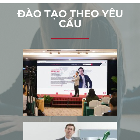
ĐÀO TẠO THEO YÊU
CẦU