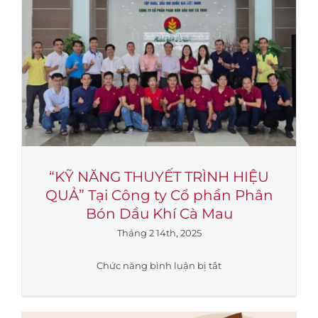
hành
trình
–
Chúc
mừng
Xuân
Ất
Tỵ
2025
“KỸ NĂNG THUYẾT TRÌNH HIỆU
QUẢ” Tại Công ty Cổ phần Phân
Bón Dầu Khí Cà Mau
Tháng 2 14th, 2025
ở
Chức năng bình luận bị tắt
“KỸ
NĂNG
THUYẾT