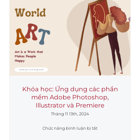
TRÌNH
HIỆU
QUẢ”
Tại
Công
ty
Cổ
phần
Phân
Bón
Dầu
Khí
Khóa học: Ứng dụng các phần
Cà
mềm Adobe Photoshop,
Mau
Illustrator và Premiere
Tháng 11 13th, 2024
ở
Chức năng bình luận bị tắt
Khóa