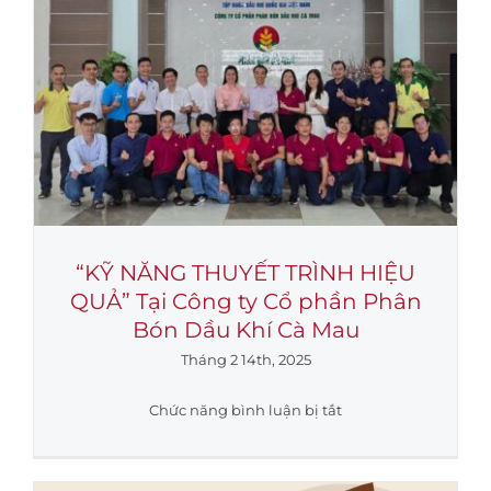
hành
trình
–
Chúc
mừng
Xuân
Ất
Tỵ
2025
“KỸ NĂNG THUYẾT TRÌNH HIỆU
QUẢ” Tại Công ty Cổ phần Phân
Bón Dầu Khí Cà Mau
Tháng 2 14th, 2025
ở
Chức năng bình luận bị tắt
“KỸ
NĂNG
THUYẾT