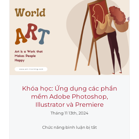
TRÌNH
HIỆU
QUẢ”
Tại
Công
ty
Cổ
phần
Phân
Bón
Dầu
Khí
Khóa học: Ứng dụng các phần
Cà
mềm Adobe Photoshop,
Mau
Illustrator và Premiere
Tháng 11 13th, 2024
ở
Chức năng bình luận bị tắt
Khóa