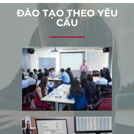
ĐÀO TẠO THEO YÊU
CẦU