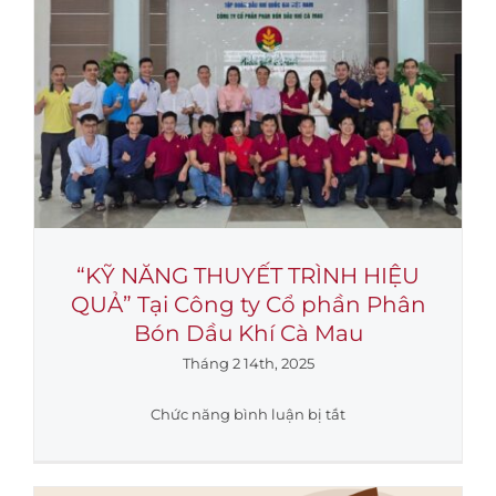
hành
trình
–
Chúc
mừng
Xuân
Ất
Tỵ
2025
“KỸ NĂNG THUYẾT TRÌNH HIỆU
QUẢ” Tại Công ty Cổ phần Phân
Bón Dầu Khí Cà Mau
Tháng 2 14th, 2025
ở
Chức năng bình luận bị tắt
“KỸ
NĂNG
THUYẾT