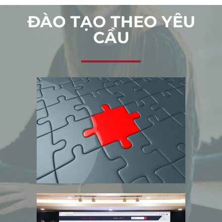
ĐÀO TẠO THEO YÊU
CẦU