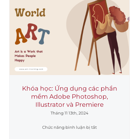
TRÌNH
HIỆU
QUẢ”
Tại
Công
ty
Cổ
phần
Phân
Bón
Dầu
Khí
Khóa học: Ứng dụng các phần
Cà
mềm Adobe Photoshop,
Mau
Illustrator và Premiere
Tháng 11 13th, 2024
ở
Chức năng bình luận bị tắt
Khóa