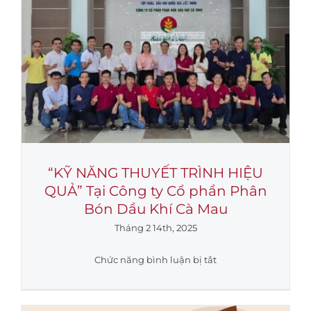
hành
trình
–
Chúc
mừng
Xuân
Ất
Tỵ
2025
“KỸ NĂNG THUYẾT TRÌNH HIỆU
QUẢ” Tại Công ty Cổ phần Phân
Bón Dầu Khí Cà Mau
Tháng 2 14th, 2025
ở
Chức năng bình luận bị tắt
“KỸ
NĂNG
THUYẾT