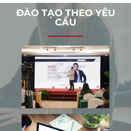
ĐÀO TẠO THEO YÊU
CẦU