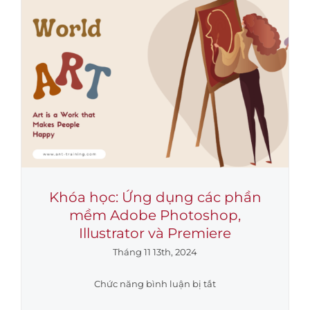
TRÌNH
HIỆU
QUẢ”
Tại
Công
ty
Cổ
phần
Phân
Bón
Dầu
Khí
Khóa học: Ứng dụng các phần
Cà
mềm Adobe Photoshop,
Mau
Illustrator và Premiere
Tháng 11 13th, 2024
ở
Chức năng bình luận bị tắt
Khóa