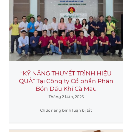
hành
trình
–
Chúc
mừng
Xuân
Ất
Tỵ
2025
“KỸ NĂNG THUYẾT TRÌNH HIỆU
QUẢ” Tại Công ty Cổ phần Phân
Bón Dầu Khí Cà Mau
Tháng 2 14th, 2025
ở
Chức năng bình luận bị tắt
“KỸ
NĂNG
THUYẾT