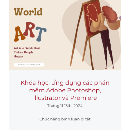
TRÌNH
HIỆU
QUẢ”
Tại
Công
ty
Cổ
phần
Phân
Bón
Dầu
Khí
Khóa học: Ứng dụng các phần
Cà
mềm Adobe Photoshop,
Mau
Illustrator và Premiere
Tháng 11 13th, 2024
ở
Chức năng bình luận bị tắt
Khóa