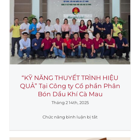
hành
trình
–
Chúc
mừng
Xuân
Ất
Tỵ
2025
“KỸ NĂNG THUYẾT TRÌNH HIỆU
QUẢ” Tại Công ty Cổ phần Phân
Bón Dầu Khí Cà Mau
Tháng 2 14th, 2025
ở
Chức năng bình luận bị tắt
“KỸ
NĂNG
THUYẾT